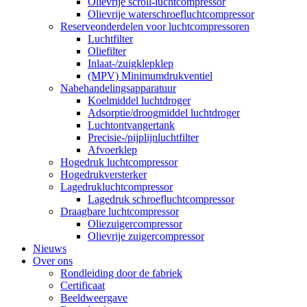
Olievrije scroll-luchtcompressor
Olievrije waterschroefluchtcompressor
Reserveonderdelen voor luchtcompressoren
Luchtfilter
Oliefilter
Inlaat-/zuigklepklep
(MPV) Minimumdrukventiel
Nabehandelingsapparatuur
Koelmiddel luchtdroger
Adsorptie/droogmiddel luchtdroger
Luchtontvangertank
Precisie-/pijplijnluchtfilter
Afvoerklep
Hogedruk luchtcompressor
Hogedrukversterker
Lagedrukluchtcompressor
Lagedruk schroefluchtcompressor
Draagbare luchtcompressor
Oliezuigercompressor
Olievrije zuigercompressor
Nieuws
Over ons
Rondleiding door de fabriek
Certificaat
Beeldweergave