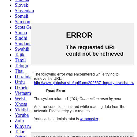
Slovak
Slovenian
Somali
Samoan
Scots Gaelic
Shona
Sindhi
Sundanese
Swahili
Tajik
Tamil
Telugu
Thai
Ukrainian
Urdu
Uzbek
Vietnamese
Welsh
Xhosa
Yiddish
Yoruba
Zulu
Kinyarwanda
Tatar