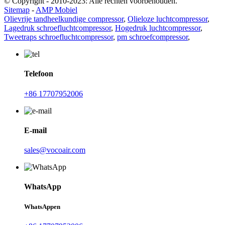
© Copyright - 2010-2023: Alle rechten voorbehouden.
Sitemap
-
AMP Mobiel
Olievrije tandheelkundige compressor
,
Olieloze luchtcompressor
,
Lagedruk schroefluchtcompressor
,
Hogedruk luchtcompressor
,
Tweetraps schroefluchtcompressor
,
pm schroefcompressor
,
Telefoon
+86 17707952006
E-mail
sales@vocoair.com
WhatsApp
WhatsAppen