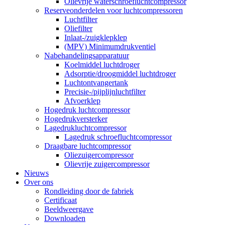
Olievrije waterschroefluchtcompressor
Reserveonderdelen voor luchtcompressoren
Luchtfilter
Oliefilter
Inlaat-/zuigklepklep
(MPV) Minimumdrukventiel
Nabehandelingsapparatuur
Koelmiddel luchtdroger
Adsorptie/droogmiddel luchtdroger
Luchtontvangertank
Precisie-/pijplijnluchtfilter
Afvoerklep
Hogedruk luchtcompressor
Hogedrukversterker
Lagedrukluchtcompressor
Lagedruk schroefluchtcompressor
Draagbare luchtcompressor
Oliezuigercompressor
Olievrije zuigercompressor
Nieuws
Over ons
Rondleiding door de fabriek
Certificaat
Beeldweergave
Downloaden