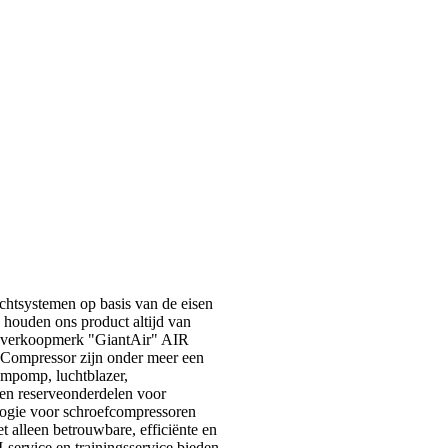
chtsystemen op basis van de eisen
e houden ons product altijd van
eksverkoopmerk "GiantAir" AIR
Compressor zijn onder meer een
ümpomp, luchtblazer,
 en reserveonderdelen voor
logie voor schroefcompressoren
t alleen betrouwbare, efficiënte en
ervice en trainingsservice bieden.