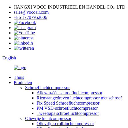
JIANGXI VOCO INDUSTRIEEL EN HANDEL CO., LTD.
sales@vocoair.com
+86 17707952006
English
Thuis
Producten
Schroef luchtcompressor
Alles-in-één schroefluchtcompressor
Riemaangedreven luchtcompressor met schroef
Fix Speed ​​Schroefluchtcompressor
PM VSD-schroefluchtcompressor
Tweetraps schroefluchtcompressor
Olievrije luchtcompressor
Olievrije scroll-luchtcompressor