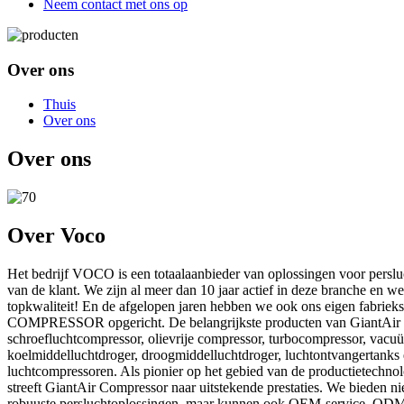
Neem contact met ons op
Over ons
Thuis
Over ons
Over ons
Over Voco
Het bedrijf VOCO is een totaalaanbieder van oplossingen voor perslu
van de klant. We zijn al meer dan 10 jaar actief in deze branche en w
topkwaliteit! En de afgelopen jaren hebben we ook ons ​​eigen fabri
COMPRESSOR opgericht. De belangrijkste producten van GiantAir 
schroefluchtcompressor, olievrije compressor, turbocompressor, vacu
koelmiddelluchtdroger, droogmiddelluchtdroger, luchtontvangertanks
luchtcompressoren. Als pionier op het gebied van de productietechno
streeft GiantAir Compressor naar uitstekende prestaties. We bieden nie
robuuste persluchtoplossingen, maar kunnen ook OEM-service, ODM-s