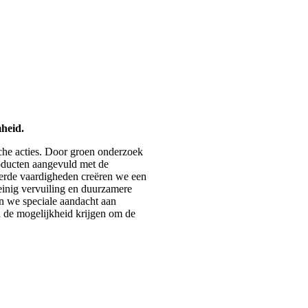
heid.
che acties. Door groen onderzoek
oducten aangevuld met de
eerde vaardigheden creëren we een
einig vervuiling en duurzamere
en we speciale aandacht aan
n de mogelijkheid krijgen om de