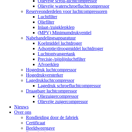
Olievrije scroll-luchtcompressor
Olievrije waterschroefluchtcompressor
Reserveonderdelen voor luchtcompressoren
Luchtfilter
Oliefilter
Inlaat-/zuigklepklep
(MPV) Minimumdrukventiel
Nabehandelingsapparatuur
Koelmiddel luchtdroger
Adsorptie/droogmiddel luchtdroger
Luchtontvangertank
Precisie-/pijplijnluchtfilter
Afvoerklep
Hogedruk luchtcompressor
Hogedrukversterker
Lagedrukluchtcompressor
Lagedruk schroefluchtcompressor
Draagbare luchtcompressor
Oliezuigercompressor
Olievrije zuigercompressor
Nieuws
Over ons
Rondleiding door de fabriek
Certificaat
Beeldweergave