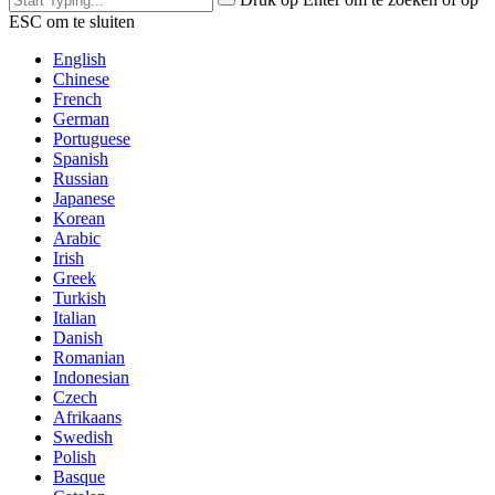
ESC om te sluiten
English
Chinese
French
German
Portuguese
Spanish
Russian
Japanese
Korean
Arabic
Irish
Greek
Turkish
Italian
Danish
Romanian
Indonesian
Czech
Afrikaans
Swedish
Polish
Basque