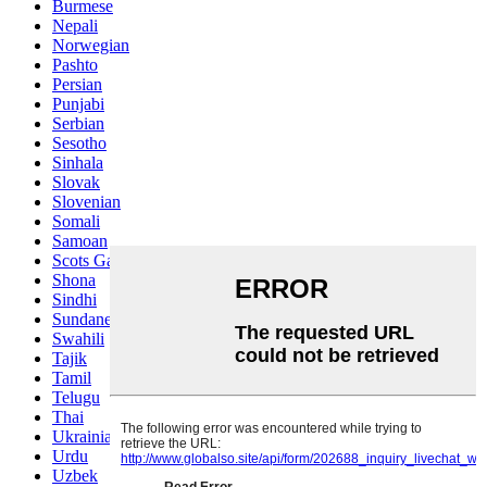
Burmese
Nepali
Norwegian
Pashto
Persian
Punjabi
Serbian
Sesotho
Sinhala
Slovak
Slovenian
Somali
Samoan
Scots Gaelic
Shona
Sindhi
Sundanese
Swahili
Tajik
Tamil
Telugu
Thai
Ukrainian
Urdu
Uzbek